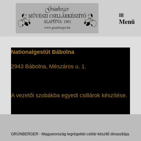
Zum
Inhalt
springen
Menü
Nationalgestüt Bábolna
2943 Bábolna, Mészáros u. 1.
A vezetői szobákba egyedi csillárok készítése.
GRÜNBERGER - Magyarország legrégebbi csillár készítő dinasztiája.