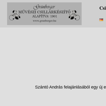
Skip
Csi
to
content
Szántó András felajánlásából egy új 