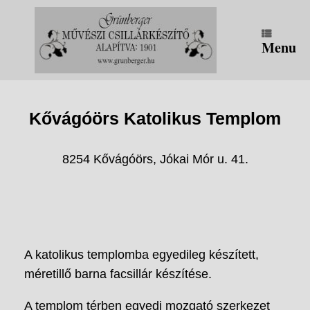
Skip
to
content
Menu
Kővágóörs Katolikus Templom
8254
Kővágóörs, Jókai Mór u. 41.
A katolikus templomba egyedileg készített,
méretillő barna facsillár készítése.
A templom térben egyedi mozgató szerkezet