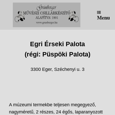
Skip
to
content
Menu
Egri Érseki Palota
(régi: Püspöki Palota)
3300 Eger, Széchenyi u. 3
A múzeumi termekbe teljesen megegyező,
nagyméretű, 2 részes, 24 égős, laparanyozott