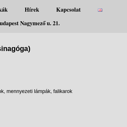
kák
Hírek
Kapcsolat
udapest Nagymező u. 21.
sinagóga)
ok, mennyezeti lámpák, falikarok