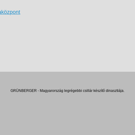
iaközpont
GRÜNBERGER - Magyarország legrégebbi csillár készítő dinasztiája.