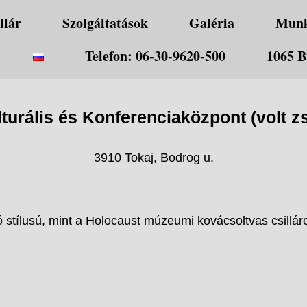
llár
Szolgáltatások
Galéria
Mun
Telefon: 06-30-9620-500
1065 B
lturális és Konferenciaközpont (volt z
3910 Tokaj, Bodrog u.
stílusú, mint a Holocaust múzeumi kovácsoltvas csillár