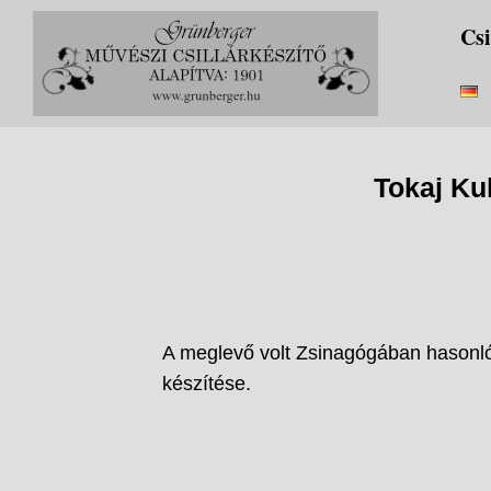
Skip
Csi
to
content
Tokaj Ku
A meglevő volt Zsinagógában hasonló 
készítése.