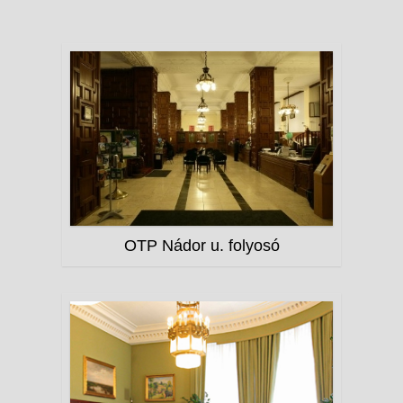
OTP Nádor u. folyosó