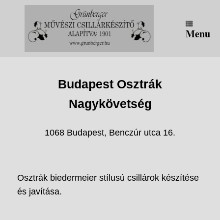
Skip
to
content
Menu
Budapest Osztrák
Nagykövetség
1068 Budapest, Benczúr utca 16.
Osztrák biedermeier stílusú csillárok készítése
és javítása.