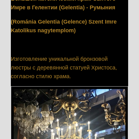
Имре в Гелентии (Gelentia) - Румыни
я
(Románia Gelentia (Gelence) Szent Imre
Katolikus nagytemplom)
Изготовление уникальной бронзовой
люстры с деревянной статуей Христоса,
согласно стилю храма.