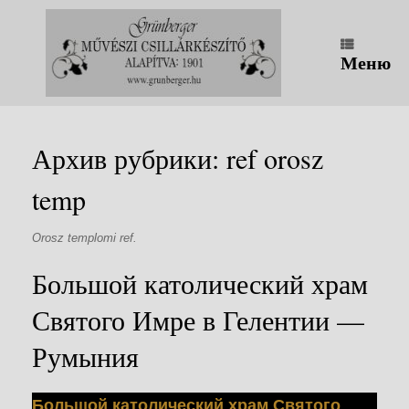
Перейти
к
содержанию
Меню
Архив рубрики:
ref orosz
temp
Orosz templomi ref.
Большой католический храм
Святого Имре в Гелентии —
Румыния
Большой католический храм Святого