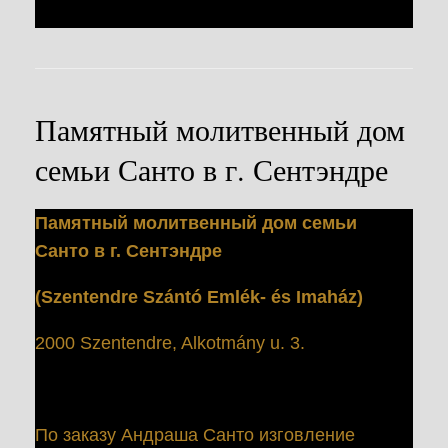
Памятный молитвенный дом
семьи Санто в г. Сентэндре
Памятный молитвенный дом семьи
Санто в г. Сентэндре
(Szentendre Szántó Emlék- és Imaház)
2000 Szentendre, Alkotmány u. 3.
По заказу Андраша Санто изговление