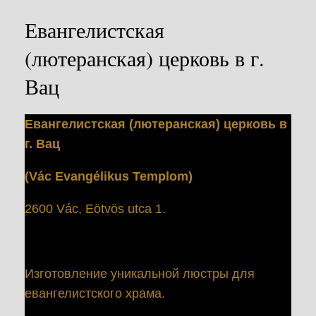
Евангелистская
(лютеранская) церковь в г.
Вац
Евангелистская (лютеранская) церковь в
г. Вац
(Vác Evangélikus Templom)
2600 Vác, Eötvös utca 1.
Изготовление уникальной люстры для
евангелистского храма.