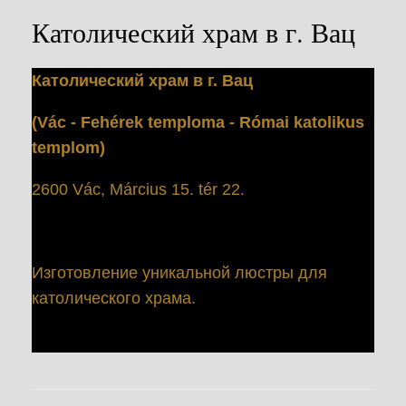
Католический храм в г. Вац
Католический храм в г. Вац
(Vác - Fehérek temploma - Római katolikus
templom)
2600 Vác, Március 15. tér 22.
Изготовление уникальной люстры для
католического храма.