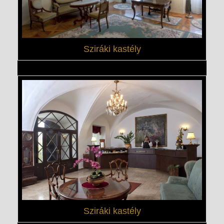
Sziráki kastély
Sziráki kastély