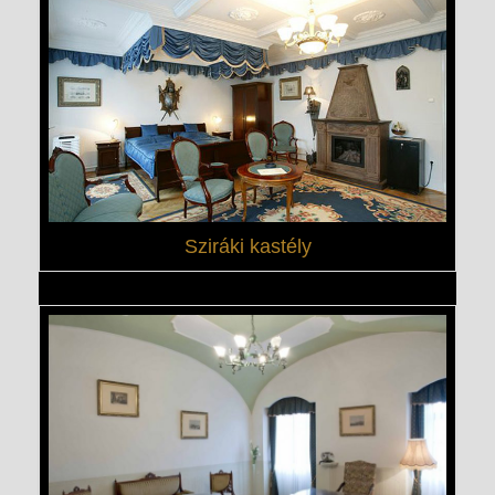
Sziráki kastély