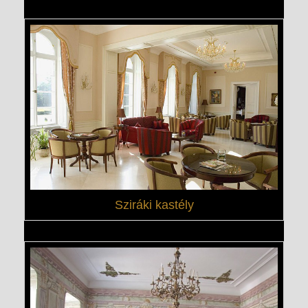
Sziráki kastély