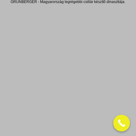
GRÜNBERGER - Magyarország legrégebbi csillár készítő dinasztiája.