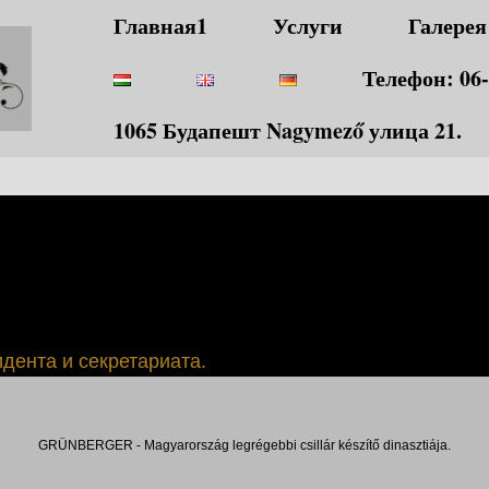
Главная1
Услуги
Галерея
Телефон: 06-
1065 Будапешт Nagymező улица 21.
дента и секретариата.
GRÜNBERGER - Magyarország legrégebbi csillár készítő dinasztiája.