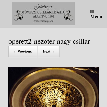
Skip
to
content
Menu
operett2-nezoter-nagy-csillar
← Previous
Next →